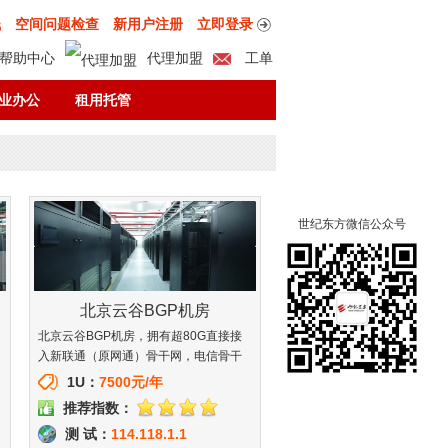
钱
空间问题检查
新用户注册
立即登录
帮助中心
代理加盟
工单
付款方式
核准登录
业办公
租用托管
世纪东方微信公众号
北京云谷BGP机房
北京云谷BGP机房，拥有超80G直接接
入新联通（原网通）骨干网，电信骨干
网
1U：
7500元/年
推荐指数：
测 试：
114.118.1.1