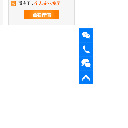
适应于：
个人/企业/集团
19113525901
工单系
微信扫
统
返回顶
码联系
部