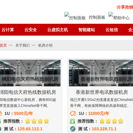
分享抢
控制面板
云计算
云安全
云虚拟主机
智能建站
云短信
企
首页
>>
关于我们
>>
机房介绍
绵阳电信天府热线数据机房
香港新世界电讯数据机房
阳电信数据中心新机房，拥有80G超
现已开通5.5Gx2光缆通道直连ChinaNet
带宽直接接入ChinaNet骨干网。
骨干网，有效保障网络的高速和稳定。
1U：
5500元/年
1U：
11000元/年
推荐指数：
推荐指数：
测 试：
125.65.112.1
测 试：
103.228.71.1