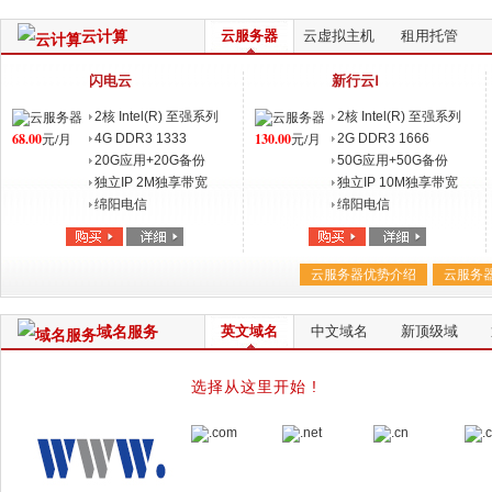
云计算
云服务器
云虚拟主机
租用托管
闪电云
新行云Ⅰ
2核 Intel(R) 至强系列
2核 Intel(R) 至强系列
68.00
元/月
130.00
元/月
(E5645/E5-
4G DDR3 1333
(E5645/E5-
2G DDR3 1666
2620/X5650)
20G应用+20G备份
2620/X5650)
50G应用+50G备份
独立IP 2M独享带宽
独立IP 10M独享带宽
绵阳电信
绵阳电信
云服务器优势介绍
云服务
域名服务
英文域名
中文域名
新顶级域
选择从这里开始 !