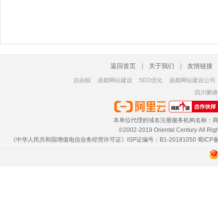
新希望集团V美网站
来品茶茶叶网上商城
四川电视节官网
类型：集团网站
类型：网上商城
类型：企业官网
网站采用具有女性特质
作为国内茶叶主产区之
四川电视节各项
返回首页
|
关于我们
|
友情链接
的紫色作为网站主色调,
一的贵州，历来拥有良
举办，密切国内
自由鲸
成都网站建设
SEO优化
成都网站建设公司
采用极具动感的线条...
好的茶叶资源...
机构相互间的关系.
四川鹏睿
本单位代理的域名注册服务机构名称：商
©2002-2019 Oriental Century 
《中华人民共和国增值电信业务经营许可证》ISP证编号：B1-20181050
蜀ICP备