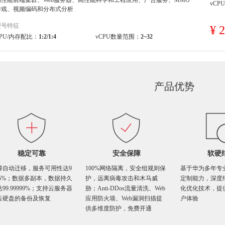
高性能前端集群、Web服务器、高性能科学和工程应用、广告服务、MMO
vCP
游戏、视频编码和分布式分析
型号特征
¥ 
PU/内存配比：
1:2/1:4
vCPU数量范围：
2~32
产品优势
稳定可靠
安全保障
软硬
障自动迁移，服务可用性达9
100%网络隔离，安全组规则保
基于华为多年专
.95%；数据多副本，数据持久
护，远离病毒攻击和木马威
定制能力，深度
99.99999%；支持云服务器
胁；Anti-DDos流量清洗、Web
化优化技术，提
云硬盘的备份及恢复
应用防火墙、Web漏洞扫描提
户体验
供多维度防护，免费开通