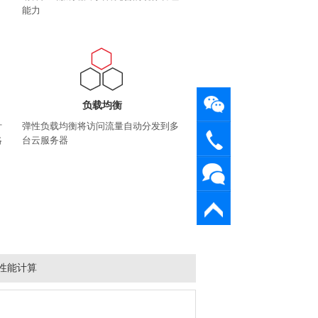
能力
负载均衡
计
弹性负载均衡将访问流量自动分发到多
19113525901
略
台云服务器
工单系
微信扫
统
返回顶
码联系
部
性能计算