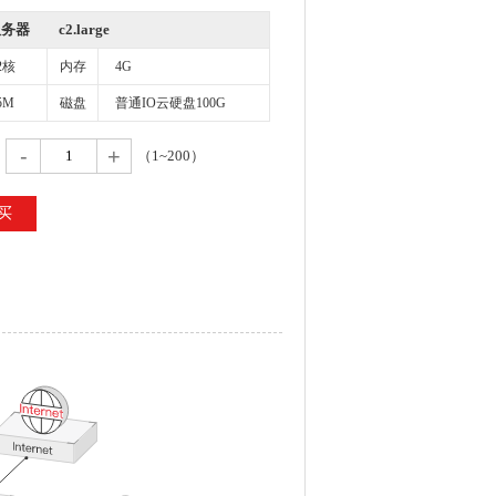
器 c2.large
2核
内存
4G
5M
磁盘
普通IO云硬盘100G
（1~200）
买