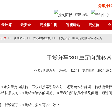
分享抢
控制面板
云计算
云安全
云虚拟主机
智能建站
云短信
企
首 页
>>
新闻资讯
>>
香港虚拟主机
>>
干货分享:301重定向跳转常见问题
干货分享:301重定向跳转
作者：世纪东方
点击数：41148
更新时间：2014-10-2
301永久重定向跳转，不仅对搜索引擎友好，还避免作弊嫌疑，转移流量
多站长朋友对301跳转有诸多的疑虑。今天我们汇总几个常见问题，通过
问：
我设置了301跳转，多久可以生效？