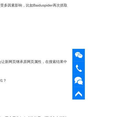
因素影响，比如Baiduspider再次抓取
会让新网页继承原网页属性，在搜索结果中
19113525901
1？
工单系
微信扫
统
返回顶
码联系
部