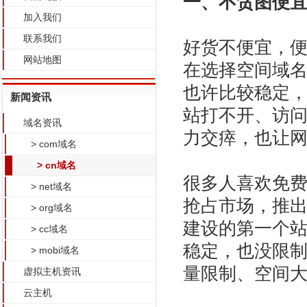
一、不贪图便
加入我们
联系我们
好货不便宜，
网站地图
在选择空间域
也许比较稳定
新闻资讯
站打不开、访
域名资讯
力交瘁，也让
> com域名
> cn域名
很多人喜欢免
> net域名
抢占市场，推
> org域名
建设的第一个
> cc域名
稳定，也没限
> mobi域名
量限制、空间
虚拟主机资讯
云主机